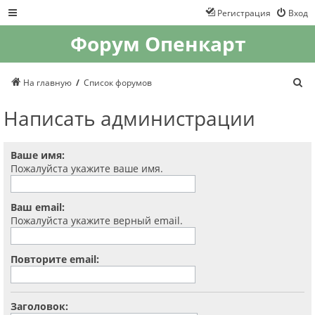
Регистрация
Вход
Форум Опенкарт
П
На главную
Список форумов
о
и
Написать администрации
с
к
Ваше имя:
Пожалуйста укажите ваше имя.
Ваш email:
Пожалуйста укажите верный email.
Повторите email:
Заголовок: