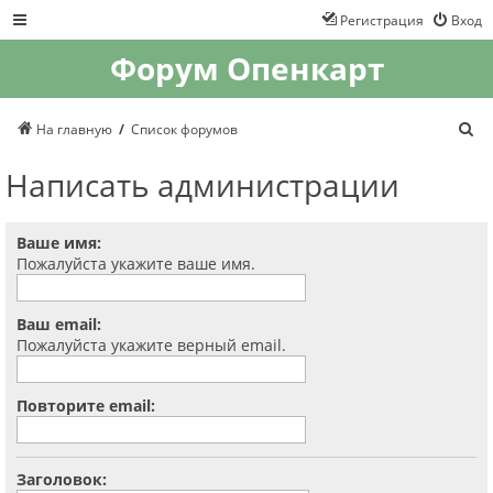
Регистрация
Вход
Форум Опенкарт
П
На главную
Список форумов
о
и
Написать администрации
с
к
Ваше имя:
Пожалуйста укажите ваше имя.
Ваш email:
Пожалуйста укажите верный email.
Повторите email:
Заголовок: