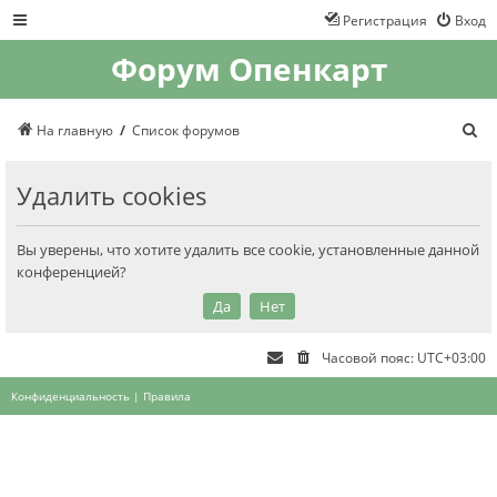
Регистрация
Вход
Форум Опенкарт
П
На главную
Список форумов
о
и
с
Удалить cookies
к
Вы уверены, что хотите удалить все cookie, установленные данной
конференцией?
Часовой пояс:
UTC+03:00
Конфиденциальность
|
Правила