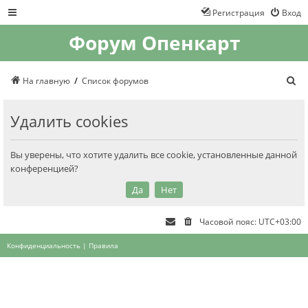
Регистрация
Вход
Форум Опенкарт
П
На главную
Список форумов
о
и
с
Удалить cookies
к
Вы уверены, что хотите удалить все cookie, установленные данной
конференцией?
Часовой пояс:
UTC+03:00
Конфиденциальность
|
Правила