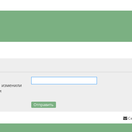
е изменили
и
С