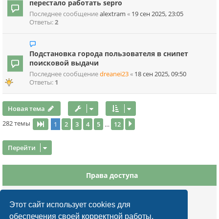
перестало работать sepro
Последнее сообщение
alextram
«
19 сен 2025, 23:05
Ответы:
2
Подстановка города пользователя в снипет
поисковой выдачи
Последнее сообщение
dreanei23
«
18 сен 2025, 09:50
Ответы:
1
Новая тема
282 темы
1
2
3
4
5
12
…
Страница
1
из
12
След.
Перейти
Права доступа
Вы
не можете
начинать темы
Вы
не можете
отвечать на сообщения
Этот сайт использует cookies для
Вы
не можете
редактировать свои сообщения
обеспечения своей корректной работы.