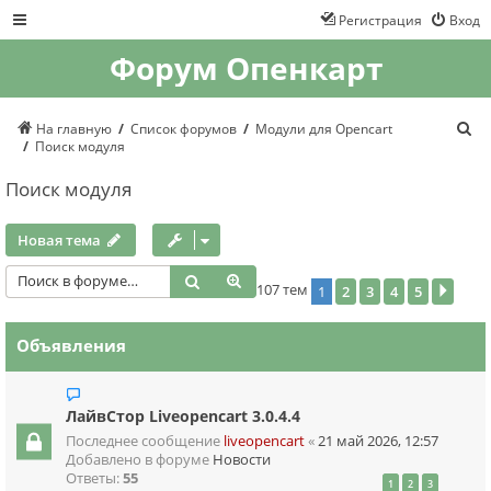
Регистрация
Вход
Форум Опенкарт
П
На главную
Список форумов
Модули для Opencart
о
Поиск модуля
и
с
Поиск модуля
к
Новая тема
Поиск
Расширенный поиск
107 тем
1
2
3
4
5
След
Объявления
ЛайвСтор Liveopencart 3.0.4.4
Последнее сообщение
liveopencart
«
21 май 2026, 12:57
Добавлено в форуме
Новости
Ответы:
55
1
2
3