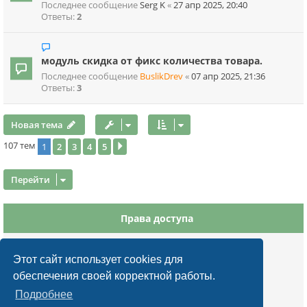
Последнее сообщение
Serg K
«
27 апр 2025, 20:40
Ответы:
2
модуль скидка от фикс количества товара.
Последнее сообщение
BuslikDrev
«
07 апр 2025, 21:36
Ответы:
3
Новая тема
107 тем
1
2
3
4
5
След.
Перейти
Права доступа
Вы
не можете
начинать темы
Вы
не можете
отвечать на сообщения
Этот сайт использует cookies для
Вы
не можете
редактировать свои сообщения
обеспечения своей корректной работы.
Вы
не можете
удалять свои сообщения
Подробнее
Вы
не можете
добавлять вложения