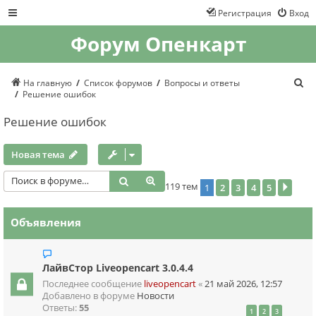
Регистрация
Вход
Форум Опенкарт
П
На главную
Список форумов
Вопросы и ответы
о
Решение ошибок
и
с
Решение ошибок
к
Новая тема
Поиск
Расширенный поиск
119 тем
1
2
3
4
5
След
Объявления
ЛайвСтор Liveopencart 3.0.4.4
Последнее сообщение
liveopencart
«
21 май 2026, 12:57
Добавлено в форуме
Новости
Ответы:
55
1
2
3