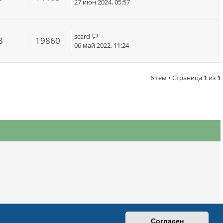
27 июн 2024, 05:57
scard
8
19860
06 май 2022, 11:24
6 тем • Страница
1
из
1
вязаться с администрацией
Удалить cookies
Часовой пояс:
UTC+03:00
Согласен