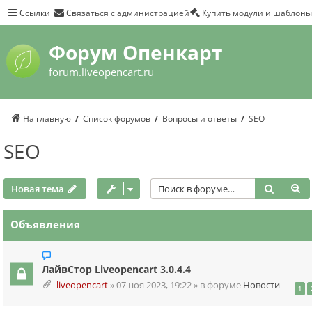
Ссылки
Связаться с администрацией
Купить модули и шаблоны
Форум Опенкарт
forum.liveopencart.ru
На главную
Список форумов
Вопросы и ответы
SEO
SEO
Поиск
Р
Новая тема
Объявления
ЛайвСтор Liveopencart 3.0.4.4
liveopencart
»
07 ноя 2023, 19:22
» в форуме
Новости
1