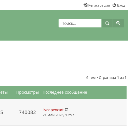
Регистрация
Вход
Поиск
Рас
6 тем • Страница
1
из
1
веты
Просмотры
Последнее сообщение
liveopencart
55
740082
21 май 2026, 12:57