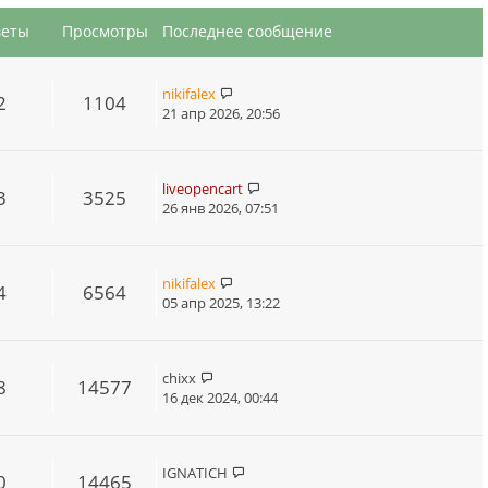
веты
Просмотры
Последнее сообщение
nikifalex
2
1104
21 апр 2026, 20:56
liveopencart
3
3525
26 янв 2026, 07:51
nikifalex
4
6564
05 апр 2025, 13:22
chixx
8
14577
16 дек 2024, 00:44
IGNATICH
0
14465