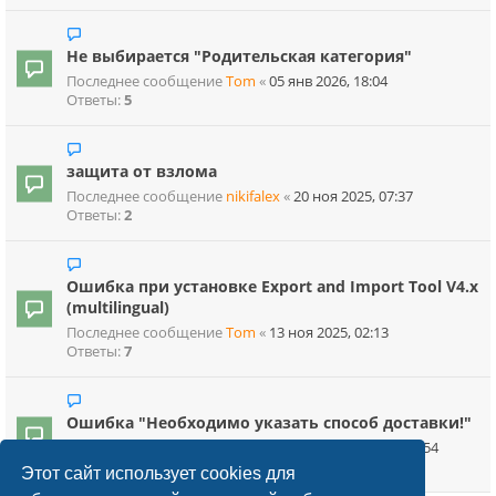
Не выбирается "Родительская категория"
Последнее сообщение
Tom
«
05 янв 2026, 18:04
Ответы:
5
защита от взлома
Последнее сообщение
nikifalex
«
20 ноя 2025, 07:37
Ответы:
2
Ошибка при установке Export and Import Tool V4.x
(multilingual)
Последнее сообщение
Tom
«
13 ноя 2025, 02:13
Ответы:
7
Ошибка "Необходимо указать способ доставки!"
Последнее сообщение
liveopencart
«
08 окт 2025, 12:54
Ответы:
1
Этот сайт использует cookies для