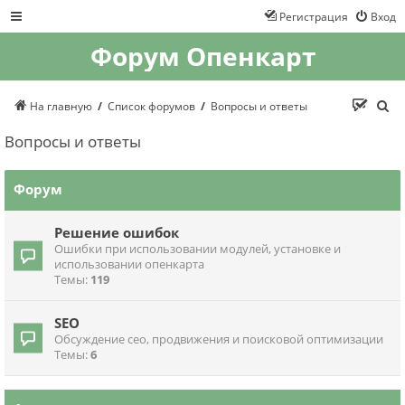
Регистрация
Вход
Форум Опенкарт
П
На главную
Список форумов
Вопросы и ответы
о
и
Вопросы и ответы
с
к
Форум
Решение ошибок
Ошибки при использовании модулей, установке и
использовании опенкарта
Темы:
119
SEO
Обсуждение сео, продвижения и поисковой оптимизации
Темы:
6