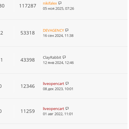
nikifalex
30
117287
05 ноя 2025, 07:26
DEVAGENCY
52
53318
16 сен 2024, 11:38
ClayRabbit
41
43398
12 янв 2024, 12:46
liveopencart
0
12346
08 дек 2023, 10:01
liveopencart
0
11259
01 авг 2022, 11:01