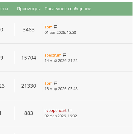
веты
Просмотры
Последнее сообщение
Tom
20
3483
01 авг 2026, 15:50
spectrum
29
15704
14 май 2026, 21:22
Tom
23
21330
18 мар 2026, 05:48
liveopencart
1
883
02 фев 2026, 16:32