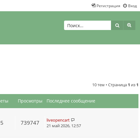
Регистрация
Вход
Поиск
Рас
10 тем • Страница
1
из
1
веты
Просмотры
Последнее сообщение
liveopencart
55
739747
21 май 2026, 12:57