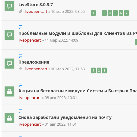
LiveStore 3.0.3.7
liveopencart
»
16 мар 2022, 08:55
…
1
3
4
5
6
7
Проблемные модули и шаблоны для клиентов из Р
liveopencart
»
11 мар 2022, 14:09
Предложения
liveopencart
»
10 мар 2022, 11:53
1
2
3
Акция на бесплатные модули Системы Быстрых Пла
liveopencart
»
08 дек 2023, 10:01
Снова заработали уведомления на почту
liveopencart
»
01 авг 2022, 11:01