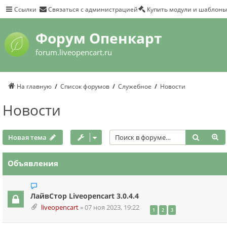
Ссылки
Связаться с администрацией
Купить модули и шаблоны
Форум Опенкарт
forum.liveopencart.ru
На главную
Список форумов
Служебное
Новости
Новости
Поиск
Р
Новая тема
Объявления
ЛайвСтор Liveopencart 3.0.4.4
liveopencart
»
07 ноя 2023, 19:22
1
2
3