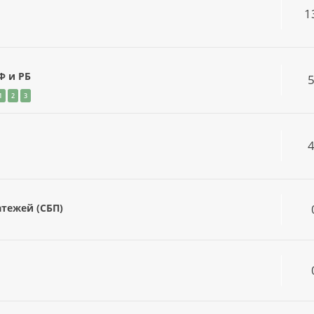
1
Ф и РБ
1
2
3
тежей (СБП)