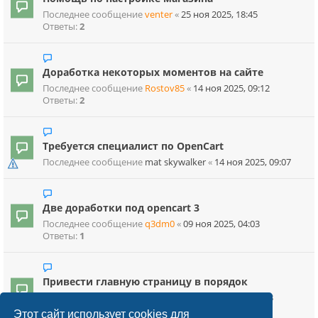
Последнее сообщение
venter
«
25 ноя 2025, 18:45
Ответы:
2
Доработка некоторых моментов на сайте
Последнее сообщение
Rostov85
«
14 ноя 2025, 09:12
Ответы:
2
Требуется специалист по OpenCart
Последнее сообщение
mat skywalker
«
14 ноя 2025, 09:07
Две доработки под opencart 3
Последнее сообщение
q3dm0
«
09 ноя 2025, 04:03
Ответы:
1
Привести главную страницу в порядок
Последнее сообщение
BuslikDrev
«
18 окт 2025, 17:03
Ответы:
12
Этот сайт использует cookies для