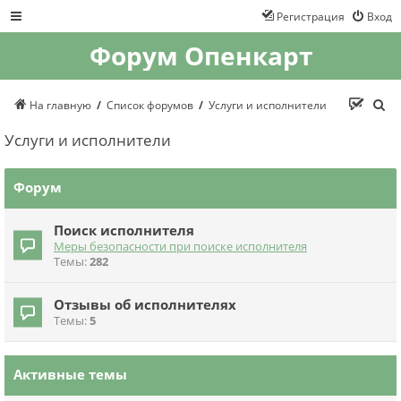
Регистрация
Вход
Форум Опенкарт
П
На главную
Список форумов
Услуги и исполнители
о
и
Услуги и исполнители
с
к
Форум
Поиск исполнителя
Меры безопасности при поиске исполнителя
Темы:
282
Отзывы об исполнителях
Темы:
5
Активные темы