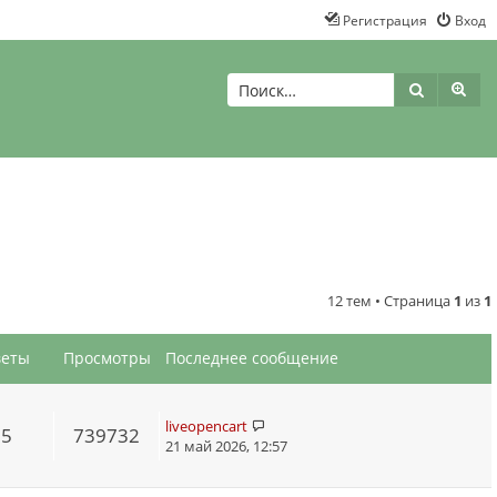
Регистрация
Вход
Поиск
Рас
12 тем • Страница
1
из
1
веты
Просмотры
Последнее сообщение
liveopencart
55
739732
21 май 2026, 12:57