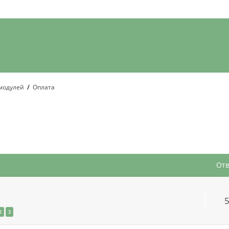
модулей
Оплата
асширенный поиск
От
2
3