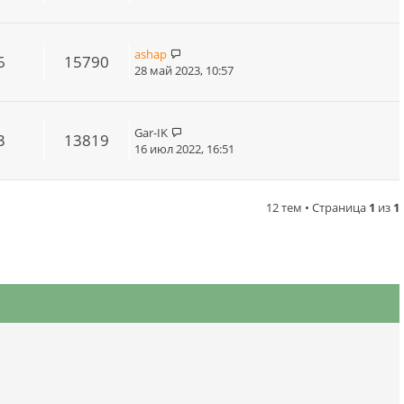
ashap
6
15790
28 май 2023, 10:57
Gar-IK
3
13819
16 июл 2022, 16:51
12 тем • Страница
1
из
1