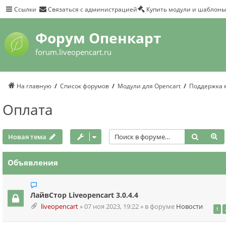
Ссылки
Связаться с администрацией
Купить модули и шаблоны
Форум Опенкарт
forum.liveopencart.ru
На главную
Список форумов
Модули для Opencart
Поддержка 
Оплата
Поиск
Р
Новая тема
Объявления
ЛайвСтор Liveopencart 3.0.4.4
liveopencart
»
07 ноя 2023, 19:22
» в форуме
Новости
1