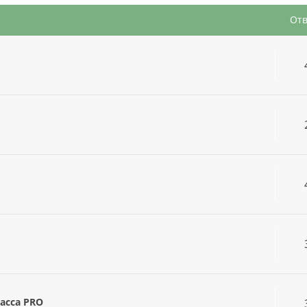
От
асса PRO