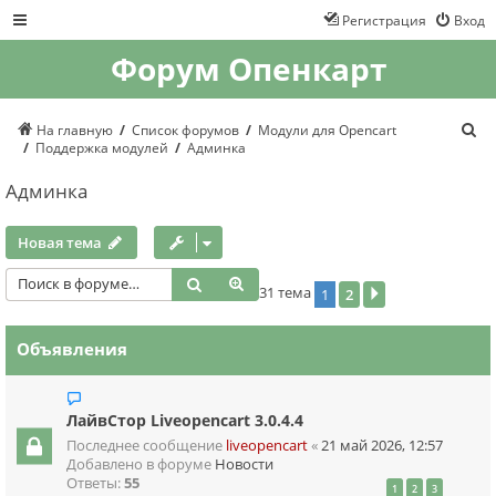
Регистрация
Вход
Форум Опенкарт
П
На главную
Список форумов
Модули для Opencart
о
Поддержка модулей
Админка
и
с
Админка
к
Новая тема
Поиск
Расширенный поиск
31 тема
1
2
След.
Объявления
ЛайвСтор Liveopencart 3.0.4.4
Последнее сообщение
liveopencart
«
21 май 2026, 12:57
Добавлено в форуме
Новости
Ответы:
55
1
2
3