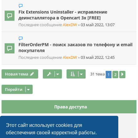
Fix Extensions Uninstaller - исправление
деинсталлятора в Opencart 3x [FREE]
Последнее сообщение
AlexDW
«
03 май 2022, 13:07
FilterOrderPM - поиск заказов по телефону и email
покупателя
Последнее сообщение
AlexDW
«
03 май 2022, 12:45
Новая тема
31 тема
1
2
След.
Перейти
Права доступа
Вы
не можете
начинать темы
Вы
не можете
отвечать на сообщения
Этот сайт использует cookies для
Вы
не можете
редактировать свои сообщения
обеспечения своей корректной работы.
Вы
не можете
удалять свои сообщения