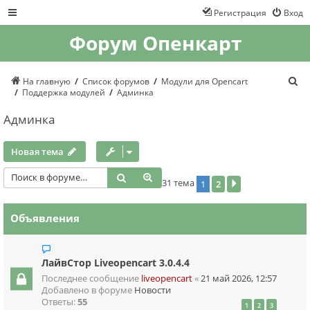
Регистрация
Вход
Форум Опенкарт
П
На главную
Список форумов
Модули для Opencart
о
Поддержка модулей
Админка
и
с
Админка
к
Новая тема
Поиск
Расширенный поиск
31 тема
1
2
След.
Объявления
ЛайвСтор Liveopencart 3.0.4.4
Последнее сообщение
liveopencart
«
21 май 2026, 12:57
Добавлено в форуме
Новости
Ответы:
55
1
2
3