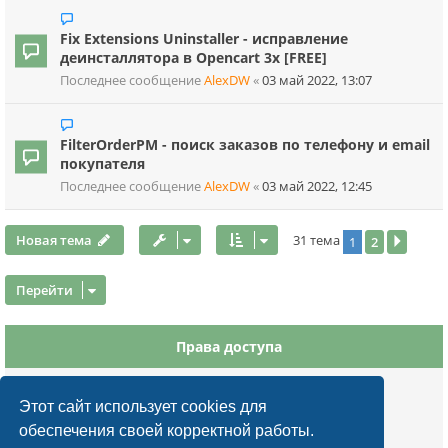
Fix Extensions Uninstaller - исправление
деинсталлятора в Opencart 3x [FREE]
Последнее сообщение
AlexDW
«
03 май 2022, 13:07
FilterOrderPM - поиск заказов по телефону и email
покупателя
Последнее сообщение
AlexDW
«
03 май 2022, 12:45
Новая тема
31 тема
1
2
След.
Перейти
Права доступа
Вы
не можете
начинать темы
Вы
не можете
отвечать на сообщения
Этот сайт использует cookies для
Вы
не можете
редактировать свои сообщения
обеспечения своей корректной работы.
Вы
не можете
удалять свои сообщения