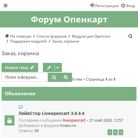
Регистрация
Вход
Форум Опенкарт
П
На главную
Список форумов
Модули для Opencart
о
Поддержка модулей
Заказ, корзина
и
с
Заказ, корзина
к
Новая тема
Поиск
Расширенный поиск
9 тем • Страница
1
из
1
Объявления
ЛайвСтор Liveopencart 3.0.4.4
Последнее сообщение
liveopencart
«
21 май 2026, 12:57
Добавлено в форуме
Новости
Ответы:
55
1
2
3