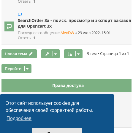
Ответы:
1
SearchOrder 3x - поиск, просмотр и экспорт заказов
для Opencart 3x
Последнее сообщение
AlexDW
«
29 июл 2022, 15:01
Ответы:
1
Новая тема
9 тем • Страница
1
из
1
Перейти
Права доступа
Вы
не можете
начинать темы
Вы
не можете
отвечать на сообщения
Этот сайт использует cookies для
Вы
не можете
редактировать свои сообщения
обеспечения своей корректной работы.
Вы
не можете
удалять свои сообщения
Подробнее
Вы
не можете
добавлять вложения