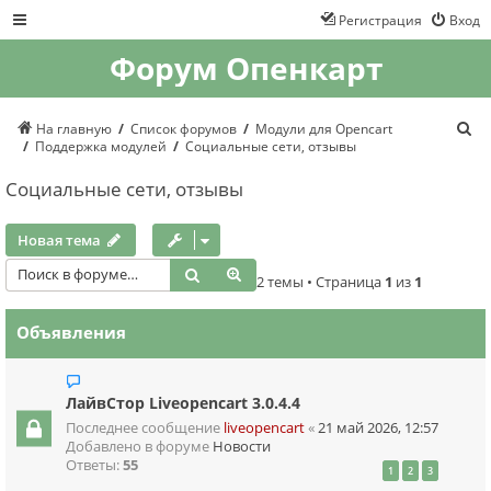
Регистрация
Вход
Форум Опенкарт
П
На главную
Список форумов
Модули для Opencart
о
Поддержка модулей
Социальные сети, отзывы
и
с
Социальные сети, отзывы
к
Новая тема
Поиск
Расширенный поиск
2 темы • Страница
1
из
1
Объявления
ЛайвСтор Liveopencart 3.0.4.4
Последнее сообщение
liveopencart
«
21 май 2026, 12:57
Добавлено в форуме
Новости
Ответы:
55
1
2
3