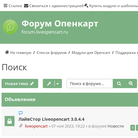
Ссылки
Связаться с администрацией
Купить модули и шаблоны
Форум Опенкарт
forum.liveopencart.ru
На главную
Список форумов
Модули для Opencart
Поддержка 
Поиск
Поиск
Р
Новая тема
Объявления
ЛайвСтор Liveopencart 3.0.4.4
liveopencart
»
07 ноя 2023, 19:22
» в форуме
Новости
1