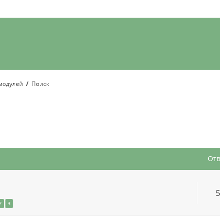
модулей
Поиск
асширенный поиск
От
2
3