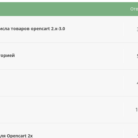
От
ла товаров opencart 2.x-3.0
торией
ля Opencart 2x