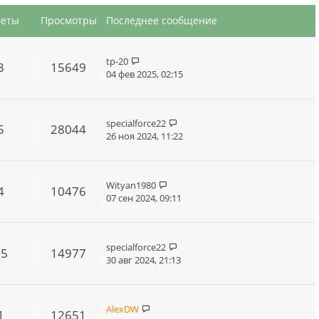
веты
Просмотры
Последнее сообщение
tp-20
3
15649
04 фев 2025, 02:15
specialforce22
5
28044
26 ноя 2024, 11:22
Wityan1980
4
10476
07 сен 2024, 09:11
specialforce22
15
14977
30 авг 2024, 21:13
AlexDW
1
12651