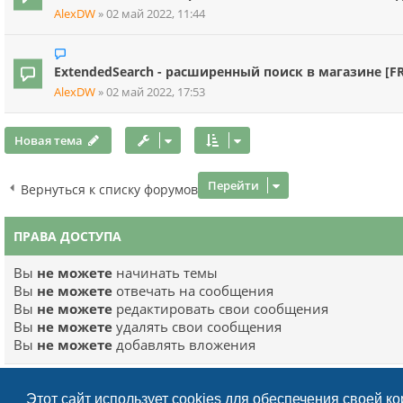
AlexDW
»
02 май 2022, 11:44
ExtendedSearch - расширенный поиск в магазине [FR
AlexDW
»
02 май 2022, 17:53
Новая тема
Перейти
Вернуться к списку форумов
ПРАВА ДОСТУПА
Вы
не можете
начинать темы
Вы
не можете
отвечать на сообщения
Вы
не можете
редактировать свои сообщения
Вы
не можете
удалять свои сообщения
Вы
не можете
добавлять вложения
Этот сайт использует cookies для обеспечения своей к