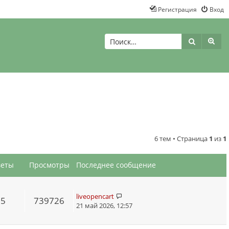
Регистрация
Вход
Поиск
Рас
6 тем • Страница
1
из
1
веты
Просмотры
Последнее сообщение
liveopencart
55
739726
21 май 2026, 12:57