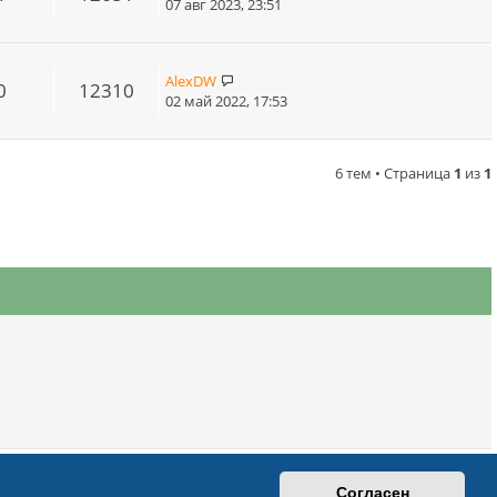
07 авг 2023, 23:51
AlexDW
0
12310
02 май 2022, 17:53
6 тем • Страница
1
из
1
вязаться с администрацией
Удалить cookies
Часовой пояс:
UTC+03:00
Согласен