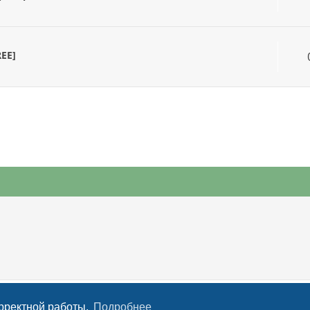
EE]
С
орректной работы.
Подробнее