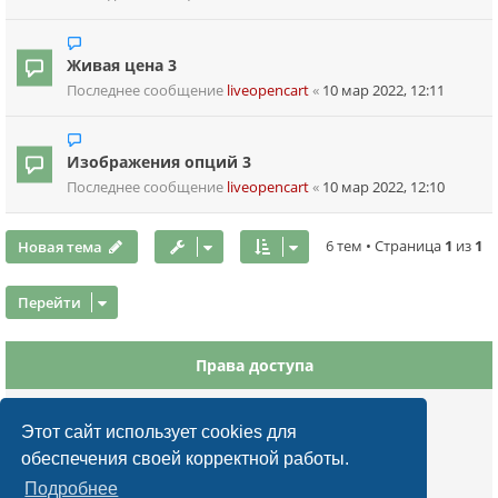
Живая цена 3
Последнее сообщение
liveopencart
«
10 мар 2022, 12:11
Изображения опций 3
Последнее сообщение
liveopencart
«
10 мар 2022, 12:10
Новая тема
6 тем • Страница
1
из
1
Перейти
Права доступа
Вы
не можете
начинать темы
Вы
не можете
отвечать на сообщения
Этот сайт использует cookies для
Вы
не можете
редактировать свои сообщения
обеспечения своей корректной работы.
Вы
не можете
удалять свои сообщения
Подробнее