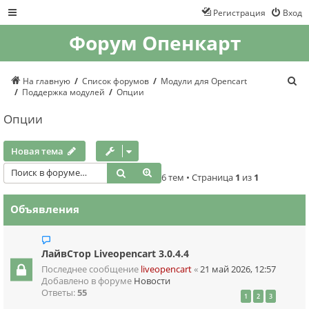
Регистрация
Вход
Форум Опенкарт
П
На главную
Список форумов
Модули для Opencart
о
Поддержка модулей
Опции
и
с
Опции
к
Новая тема
Поиск
Расширенный поиск
6 тем • Страница
1
из
1
Объявления
ЛайвСтор Liveopencart 3.0.4.4
Последнее сообщение
liveopencart
«
21 май 2026, 12:57
Добавлено в форуме
Новости
Ответы:
55
1
2
3