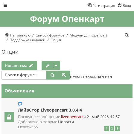
Регистрация
Вход
Форум Опенкарт
П
На главную
Список форумов
Модули для Opencart
о
Поддержка модулей
Опции
и
с
Опции
к
Новая тема
Поиск
Расширенный поиск
6 тем • Страница
1
из
1
Объявления
ЛайвСтор Liveopencart 3.0.4.4
Последнее сообщение
liveopencart
«
21 май 2026, 12:57
Добавлено в форуме
Новости
Ответы:
55
1
2
3