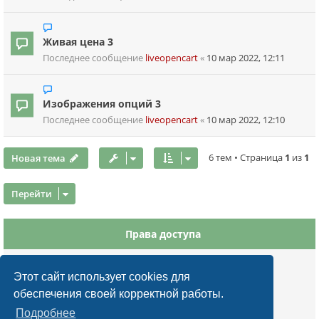
Живая цена 3
Последнее сообщение
liveopencart
«
10 мар 2022, 12:11
Изображения опций 3
Последнее сообщение
liveopencart
«
10 мар 2022, 12:10
Новая тема
6 тем • Страница
1
из
1
Перейти
Права доступа
Вы
не можете
начинать темы
Вы
не можете
отвечать на сообщения
Этот сайт использует cookies для
Вы
не можете
редактировать свои сообщения
обеспечения своей корректной работы.
Вы
не можете
удалять свои сообщения
Подробнее