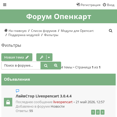
Регистрация
Вход
Форум Опенкарт
П
На главную
Список форумов
Модули для Opencart
о
Поддержка модулей
Фильтры
и
с
Фильтры
к
Новая тема
Поиск
Расширенный поиск
4 темы • Страница
1
из
1
Объявления
ЛайвСтор Liveopencart 3.0.4.4
Последнее сообщение
liveopencart
«
21 май 2026, 12:57
Добавлено в форуме
Новости
Ответы:
55
1
2
3