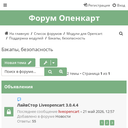
Регистрация
Вход
Форум Опенкарт
П
На главную
Список форумов
Модули для Opencart
о
Поддержка модулей
Бэкапы, безопасность
и
с
Бэкапы, безопасность
к
Новая тема
Поиск
Расширенный поиск
2 темы • Страница
1
из
1
Объявления
ЛайвСтор Liveopencart 3.0.4.4
Последнее сообщение
liveopencart
«
21 май 2026, 12:57
Добавлено в форуме
Новости
Ответы:
55
1
2
3