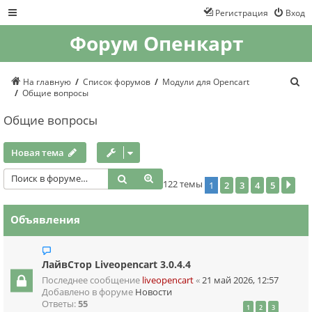
Регистрация
Вход
Форум Опенкарт
П
На главную
Список форумов
Модули для Opencart
о
Общие вопросы
и
с
Общие вопросы
к
Новая тема
Поиск
Расширенный поиск
122 темы
1
2
3
4
5
Сле
Объявления
ЛайвСтор Liveopencart 3.0.4.4
Последнее сообщение
liveopencart
«
21 май 2026, 12:57
Добавлено в форуме
Новости
Ответы:
55
1
2
3