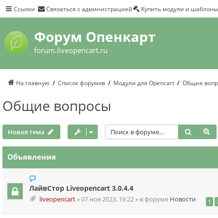
Ссылки
Связаться с администрацией
Купить модули и шаблоны
Форум Опенкарт
forum.liveopencart.ru
На главную
Список форумов
Модули для Opencart
Общие вопр
Общие вопросы
Поиск
Р
Новая тема
Объявления
ЛайвСтор Liveopencart 3.0.4.4
liveopencart
»
07 ноя 2023, 19:22
» в форуме
Новости
1