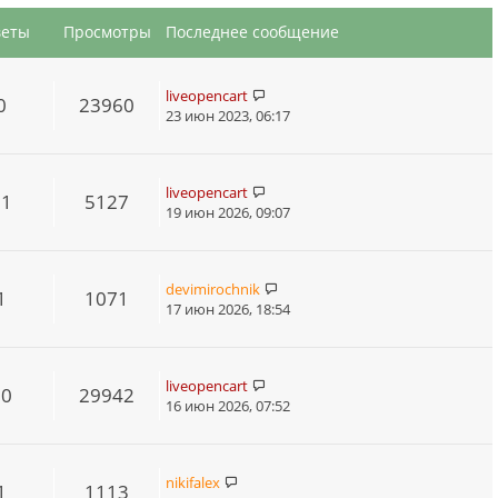
веты
Просмотры
Последнее сообщение
liveopencart
0
23960
23 июн 2023, 06:17
liveopencart
11
5127
19 июн 2026, 09:07
devimirochnik
1
1071
17 июн 2026, 18:54
liveopencart
10
29942
16 июн 2026, 07:52
nikifalex
1
1113