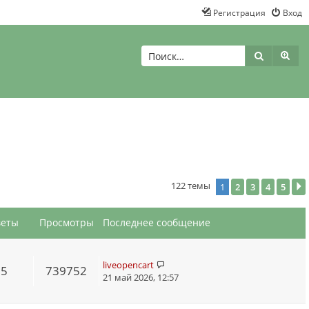
Регистрация
Вход
Поиск
Рас
122 темы
1
2
3
4
5
веты
Просмотры
Последнее сообщение
liveopencart
55
739752
21 май 2026, 12:57