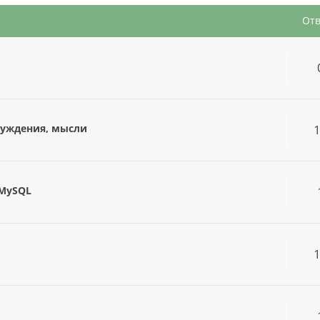
От
бсуждения, мысли
 MySQL