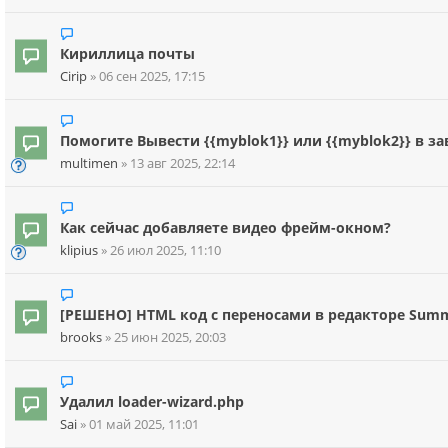
Кириллица почты
Cirip
»
06 сен 2025, 17:15
Помогите Вывести {{myblok1}} или {{myblok2}} в з
multimen
»
13 авг 2025, 22:14
Как сейчас добавляете видео фрейм-окном?
klipius
»
26 июл 2025, 11:10
[РЕШЕНО] HTML код с переносами в редакторе Sum
brooks
»
25 июн 2025, 20:03
Удалил loader-wizard.php
Sai
»
01 май 2025, 11:01