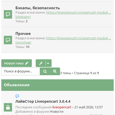
Бэкапы, безопасность
Раздел в магазине:
https://liveopencart.ru/opencart-moduli ...
li/bekapy/
Темы:
2
Прочие
Раздел в магазине:
https://liveopencart.ru/opencart-moduli ...
i/prochee/
Темы:
10
Новая тема
Поиск
Расширенный поиск
3 темы • Страница
1
из
1
Объявления
ЛайвСтор Liveopencart 3.0.4.4
Последнее сообщение
liveopencart
«
21 май 2026, 12:57
Добавлено в форуме
Новости