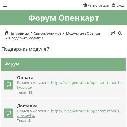
Регистрация
Вход
Форум Опенкарт
П
На главную
Список форумов
Модули для Opencart
о
Поддержка модулей
и
с
Поддержка модулей
к
Форум
Оплата
Раздел в магазине:
https://liveopencart.ru/opencart-moduli ...
li/oplata/
Темы:
12
Доставка
Раздел в магазине:
https://liveopencart.ru/opencart-moduli ...
/dostavka/
Темы:
4