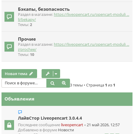
Бэкапы, безопасность
Раздел в магазине:
https://liveopencart.ru/opencart-moduli ...
li/bekapy/
Темы:
2
Прочие
Раздел в магазине:
https://liveopencart.ru/opencart-moduli ...
i/prochee/
Темы:
10
Новая тема
Поиск
Расширенный поиск
3 темы • Страница
1
из
1
Объявления
ЛайвСтор Liveopencart 3.0.4.4
Последнее сообщение
liveopencart
«
21 май 2026, 12:57
Добавлено в форуме
Новости