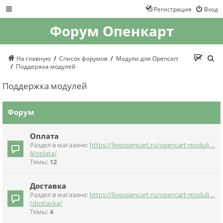
Регистрация
Вход
Форум Опенкарт
П
На главную
Список форумов
Модули для Opencart
о
Поддержка модулей
и
с
Поддержка модулей
к
Форум
Оплата
Раздел в магазине:
https://liveopencart.ru/opencart-moduli ...
li/oplata/
Темы:
12
Доставка
Раздел в магазине:
https://liveopencart.ru/opencart-moduli ...
/dostavka/
Темы:
4