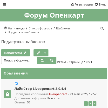
Регистрация
Вход
Форум Опенкарт
П
На главную
Список форумов
Шаблоны
о
Поддержка шаблонов
и
с
Поддержка шаблонов
к
Новая тема
Поиск
Расширенный поиск
19 тем • Страница
1
из
1
Объявления
ЛайвСтор Liveopencart 3.0.4.4
Последнее сообщение
liveopencart
«
21 май 2026, 12:57
Добавлено в форуме
Новости
Ответы:
55
1
2
3