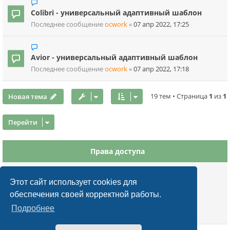
Colibri - универсальный адаптивный шаблон
Последнее сообщение
ocwork
«
07 апр 2022, 17:25
Avior - универсальный адаптивный шаблон
Последнее сообщение
ocwork
«
07 апр 2022, 17:18
Новая тема
19 тем • Страница
1
из
1
Перейти
Права доступа
Вы
не можете
начинать темы
Вы
не можете
отвечать на сообщения
Этот сайт использует cookies для
Вы
не можете
редактировать свои сообщения
обеспечения своей корректной работы.
Вы
не можете
удалять свои сообщения
Подробнее
Вы
не можете
добавлять вложения