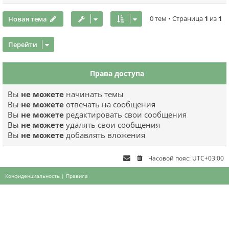
Новая тема
0 тем • Страница
1
из
1
Перейти
Права доступа
Вы
не можете
начинать темы
Вы
не можете
отвечать на сообщения
Вы
не можете
редактировать свои сообщения
Вы
не можете
удалять свои сообщения
Вы
не можете
добавлять вложения
Этот сайт использует cookies для
Часовой пояс:
UTC+03:00
обеспечения своей корректной работы.
Подробнее
Конфиденциальность
|
Правила
Согласен