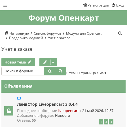
Регистрация
Вход
Форум Опенкарт
П
На главную
Список форумов
Модули для Opencart
о
Поддержка модулей
Учет в заказе
и
с
Учет в заказе
к
Новая тема
Поиск
Расширенный поиск
0 тем • Страница
1
из
1
Объявления
ЛайвСтор Liveopencart 3.0.4.4
Последнее сообщение
liveopencart
«
21 май 2026, 12:57
Добавлено в форуме
Новости
Ответы:
55
1
2
3